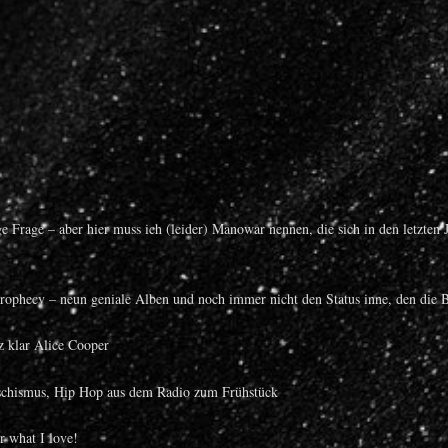
 Frage – aber hier muss ich (leider) Manowar nennen, die sich in den letzten
ophecy – neun geniale Alben und noch immer nicht den Status inne, den die Ba
 klar Alice Cooper
schismus, Hip Hop aus dem Radio zum Frühstück
r what I love!