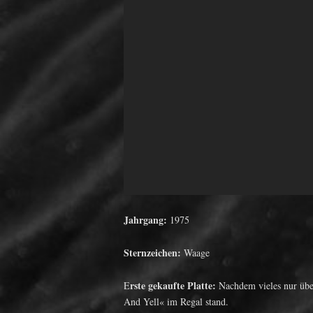
Jahrgang:
1975
Sternzeichen:
Waage
rste gekaufte Platte:
E
Nachdem vieles nur über
And Yell« im Regal stand.