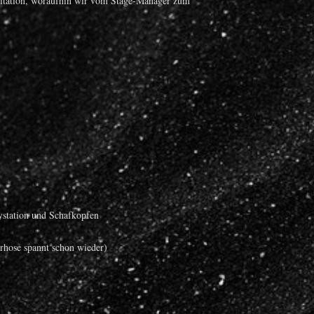
ravitation, woraufhin wir vom Stage-Manager zum
ystation und Schafkopfen
rhose spannt schon wieder)