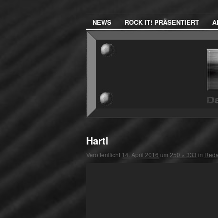
NEWS
ROCK IT! PRÄSENTIERT
A
Hartl
Veröffentlicht
14. April 2016
um
250 × 333
in
Reda