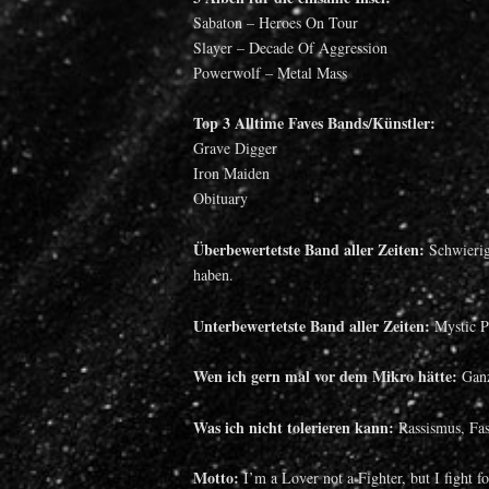
Sabaton – Heroes On Tour
Slayer – Decade Of Aggression
Powerwolf – Metal Mass
Top 3 Alltime Faves Bands/Künstler:
Grave Digger
Iron Maiden
Obituary
Überbewertetste Band aller Zeiten:
Schwierige
haben.
Unterbewertetste Band aller Zeiten:
Mystic Pr
Wen ich gern mal vor dem Mikro hätte:
Ganz
Was ich nicht tolerieren kann:
Rassismus, Fa
Motto:
I’m a Lover not a Fighter, but I fight fo