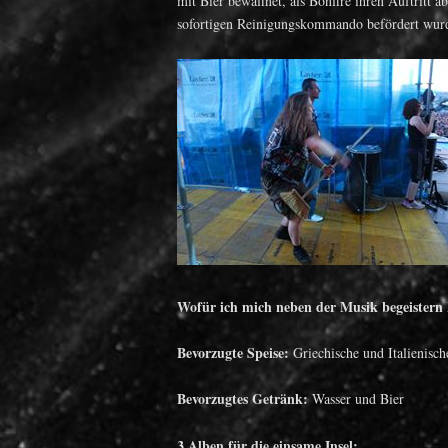
mit Bier bewaffnet, als Bonfire ihren Auftritt
sofortigen Reinigungskommando befördert wurd
Wofür ich mich neben der Musik begeistern
Bevorzugte Speise:
Griechische und Italienisc
Bevorzugtes Getränk:
Wasser und Bier
3 Alben für die einsame Insel: