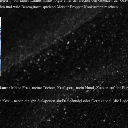
 abliefern. Vor lauter Enthusiasmus folgte einer der Becher den Gesetzen der G
en und wild Besengitarre spielend Meister Propper Konkurrenz machten.
 kann:
Meine Frau, meine Töchter, Kraftsport, mein Hund, Zocken auf der Pla
he Kost – neben einigen Süßspeisen ala Dampfnudel oder Germknödel (die Lede