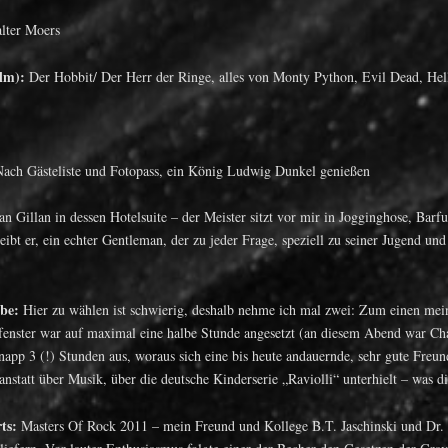
lter Moers
lm):
Der Hobbit/ Der Herr der Ringe, alles von Monty Python, Evil Dead, Hel
ach Gästeliste und Fotopass, ein König Ludwig Dunkel genießen
an Gillan in dessen Hotelsuite – der Meister sitzt vor mir in Jogginghose, Barf
leibt er, ein echter Gentleman, der zu jeder Frage, speziell zu seiner Jugend 
abe:
Hier zu wählen ist schwierig, deshalb nehme ich mal zwei: Zum einen mein
tfenster war auf maximal eine halbe Stunde angesetzt (an diesem Abend war Ch
napp 3 (!) Stunden aus, woraus sich eine bis heute andauernde, sehr gute Freun
nstatt über Musik, über die deutsche Kinderserie „Raviolli“ unterhielt – was d
ts:
Masters Of Rock 2011 – mein Freund und Kollege B.T. Jaschinski und Dr. H