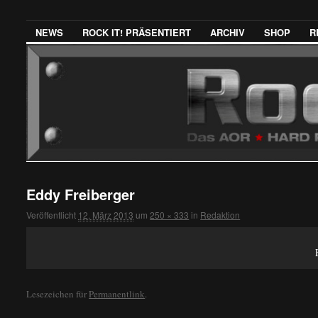
NEWS
ROCK IT! PRÄSENTIERT
ARCHIV
SHOP
R
Eddy Freiberger
Veröffentlicht
12. März 2013
um
250 × 333
in
Redaktion
Lesezeichen für
Permanentlink
.