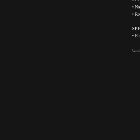
• Na
• Ro
SP
• Fe
Und 