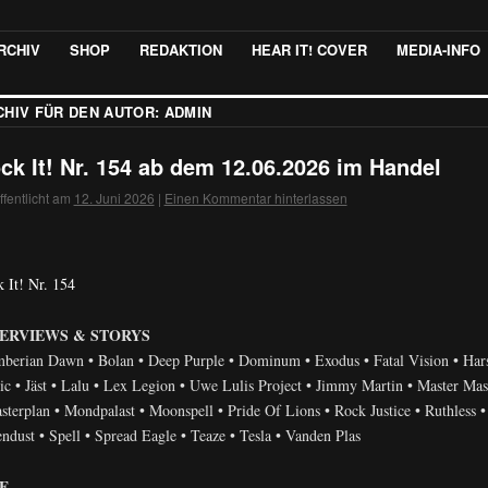
RCHIV
SHOP
REDAKTION
HEAR IT! COVER
MEDIA-INFO
CHIV FÜR DEN AUTOR:
ADMIN
ck It! Nr. 154 ab dem 12.06.2026 im Handel
ffentlicht am
12. Juni 2026
|
Einen Kommentar hinterlassen
 It! Nr. 154
TERVIEWS & STORYS
berian Dawn • Bolan • Deep Purple • Dominum • Exodus • Fatal Vision • Har
ic • Jäst • Lalu • Lex Legion • Uwe Lulis Project • Jimmy Martin • Master Mas
sterplan • Mondpalast • Moonspell • Pride Of Lions • Rock Justice • Ruthless •
ndust • Spell • Spread Eagle • Teaze • Tesla • Vanden Plas
E