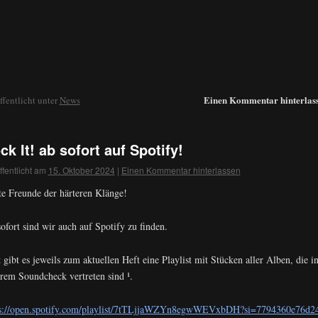
Einen Kommentar hinterlas
ffentlicht unter
News
ck It! ab sofort auf Spotify!
ffentlicht am
15. Oktober 2024
|
Einen Kommentar hinterlassen
e Freunde der härteren Klänge!
ofort sind wir auch auf Spotify zu finden.
 gibt es jeweils zum aktuellen Heft eine Playlist mit Stücken aller Alben, die i
rem Soundcheck vertreten sind ¹.
ps://open.spotify.com/playlist/7tTLjjaWZYn8egwWEVxbDH?si=7794360e76d2