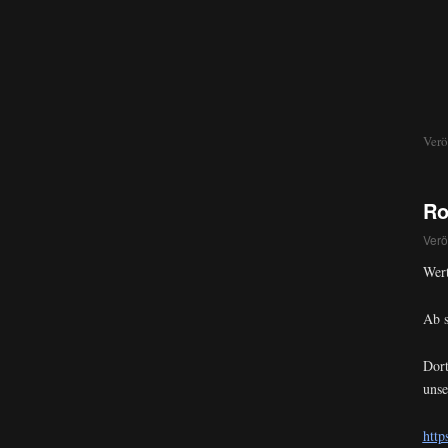
Verö
Ro
Verö
Wert
Ab s
Dort
unse
htt