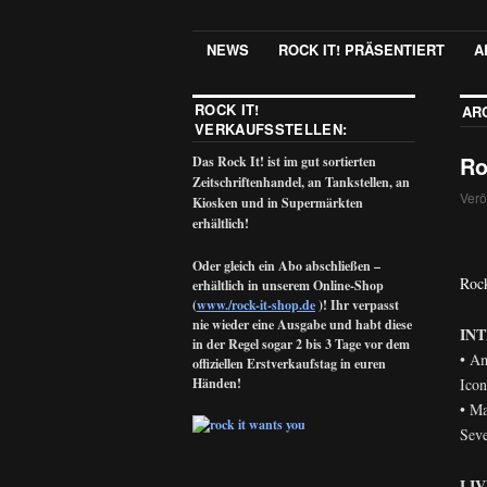
NEWS
ROCK IT! PRÄSENTIERT
A
ROCK IT!
AR
VERKAUFSSTELLEN:
Ro
Das Rock It! ist im gut sortierten
Zeitschriftenhandel, an Tankstellen, an
Verö
Kiosken und in Supermärkten
erhältlich!
Oder gleich ein Abo abschließen –
Rock
erhältlich in unserem Online-Shop
(
www./rock-it-shop.de
)! Ihr verpasst
nie wieder eine Ausgabe und habt diese
IN
in der Regel sogar 2 bis 3 Tage vor dem
• Am
offiziellen Erstverkaufstag in euren
Händen!
Icon
• Ma
Seve
LIV