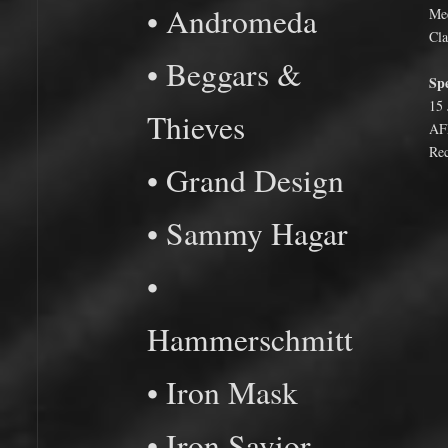
• Andromeda
Me
Cla
• Beggars &
Spe
15 
Thieves
A
Re
• Grand Design
• Sammy Hagar
•
Hammerschmitt
• Iron Mask
• Iron Savior