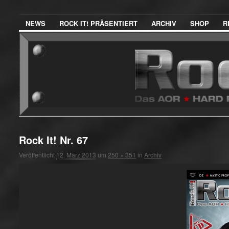
NEWS
ROCK IT! PRÄSENTIERT
ARCHIV
SHOP
R
Rock It! Nr. 67
Veröffentlicht
12. März 2013
um
250 × 351
in
Archiv