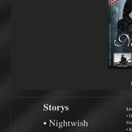
Storys
Li
• 
• Nightwish
Pur
• 