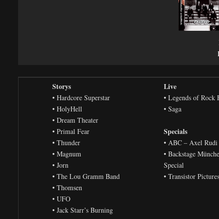
Storys
Live
• Hardcore Superstar
• Legends of Rock F
• HolyHell
• Saga
• Dream Theater
Specials
• Primal Fear
• Thunder
• ABC – Axel Rudi 
• Magnum
• Backstage Münch
• Jorn
Special
• The Lou Gramm Band
• Transistor Pictur
• Thomsen
• UFO
• Jack Starr’s Burning