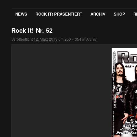
NEWS
ROCK IT! PRÄSENTIERT
ARCHIV
SHOP
R
Rock It! Nr. 52
Veröffentlicht
12. März 2013
um
250 × 354
in
Archiv