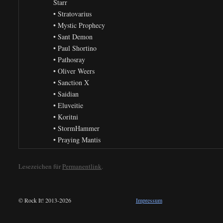
Starr
• Stratovarius
• Mystic Prophecy
• Sant Demon
• Paul Shortino
• Pathosray
• Oliver Weers
• Sanction X
• Saidian
• Eluveitie
• Koritni
• StormHammer
• Praying Mantis
Lesezeichen für
Permanentlink
.
© Rock It! 2013-2026
Impressum