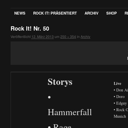
NEWS
ROCK IT! PRÄSENTIERT
ARCHIV
SHOP
R
Rock It! Nr. 50
Veröffentlicht
12. März 2013
um
250 × 354
in
Archiv
Storys
Live
• Don A
•
• Doro
• Edguy
Hammerfall
• Rock 
Munich
• Rage