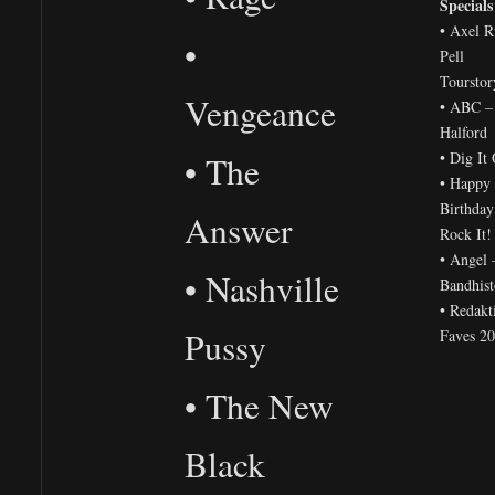
Specials
• Axel R
•
Pell
Tourstor
Vengeance
• ABC –
Halford
• Dig It
• The
• Happy
Birthday
Answer
Rock It!
• Angel 
• Nashville
Bandhist
• Redakt
Pussy
Faves 2
• The New
Black