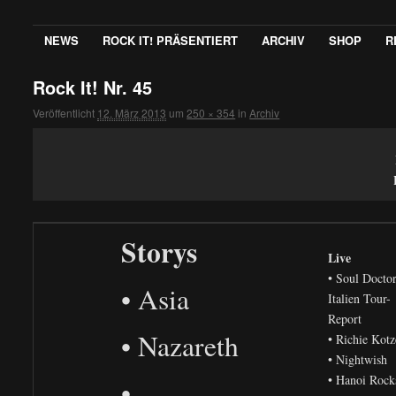
NEWS
ROCK IT! PRÄSENTIERT
ARCHIV
SHOP
R
Rock It! Nr. 45
Veröffentlicht
12. März 2013
um
250 × 354
in
Archiv
Storys
Live
• Soul Docto
• Asia
Italien Tour-
Report
• Nazareth
• Richie Kot
• Nightwish
• Hanoi Rock
•