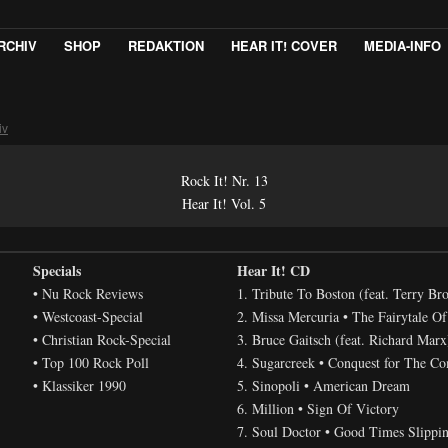
RCHIV
SHOP
REDAKTION
HEAR IT! COVER
MEDIA-INFO
iv
Rock It! Nr. 13
Hear It! Vol. 5
Specials
Hear It! CD
• Nu Rock Reviews
1. Tribute To Boston (feat. Terry Bro
• Westcoast-Special
2. Missa Mercuria • The Fairytale Of
• Christian Rock-Special
3. Bruce Gaitsch (feat. Richard Mar
• Top 100 Rock Poll
4. Sugarcreek • Conquest for The 
• Klassiker 1990
5. Sinopoli • American Dream
6. Million • Sign Of Victory
7. Soul Doctor • Good Times Slippi