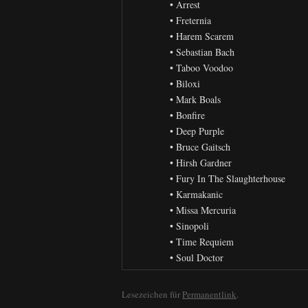
• Arrest
• Freternia
• Harem Scarem
• Sebastian Bach
• Taboo Voodoo
• Biloxi
• Mark Boals
• Bonfire
• Deep Purple
• Bruce Gaitsch
• Hirsh Gardner
• Fury In The Slaughterhouse
• Karmakanic
• Missa Mercuria
• Sinopoli
• Time Requiem
• Soul Doctor
Lesezeichen für
Permanentlink
.