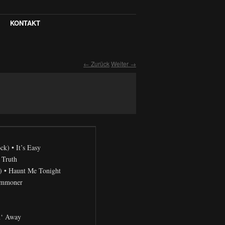
KONTAKT
← Zurück
Weiter →
ck) • It’s Easy
 Truth
x) • Haunt Me Tonight
Commoner
n‘ Away