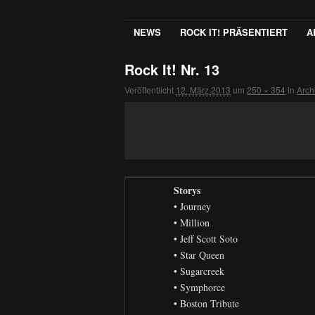
NEWS
ROCK IT! PRÄSENTIERT
A
Rock It! Nr. 13
Veröffentlicht
12. März 2013
um
250 × 354
in
Arch
Storys
• Journey
• Million
• Jeff Scott Soto
• Star Queen
• Sugarcreek
• Symphorce
• Boston Tribute