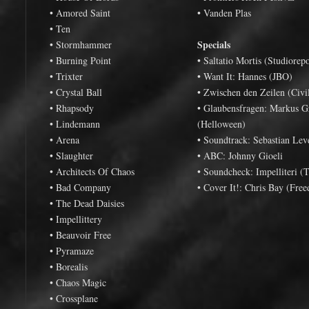
• Amored Saint
• Vanden Plas
• Ten
Specials
• Stormhammer
• Burning Point
• Saltatio Mortis (Studiorepo
• Trixter
• Want It: Hannes (JBO)
• Crystal Ball
• Zwischen den Zeilen (Civi
• Rhapsody
• Glaubensfragen: Markus 
• Lindemann
(Helloween)
• Arena
• Soundtrack: Sebastian Le
• Slaughter
• ABC: Johnny Gioeli
• Architects Of Chaos
• Soundcheck: Impelliteri (T
• Bad Company
• Cover It!: Chris Bay (Fre
• The Dead Daisies
• Impellittery
• Beauvoir Free
• Pyramaze
• Borealis
• Chaos Magic
• Crossplane