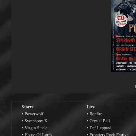
Storys
Live
• Powerwolf
• Bonfire
• Symphony X
• Crystal Ball
• Virgin Steele
• Def Leppard
• House Of Lords
• Frontiers Rock Festival