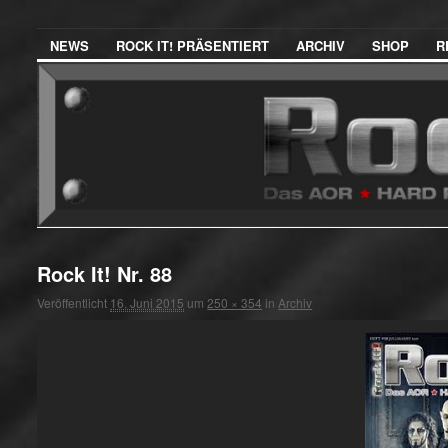
NEWS
ROCK IT! PRÄSENTIERT
ARCHIV
SHOP
R
Rock It! Nr. 88
Veröffentlicht
16. Juni 2015
um
250 × 354
in
Archiv