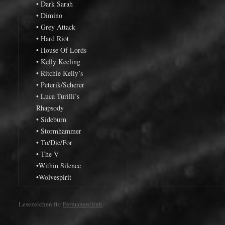
• Dark Sarah
• Dimino
• Grey Attack
• Hard Riot
• House Of Lords
• Kelly Keeling
• Ritchie Kelly’s
• Peterik/Scherer
• Luca Turilli’s
Rhapsody
• Sideburn
• Stormhammer
• To/Die/For
• The V
•Within Silence
•Wolvespirit
Lesezeichen für
Permanentlink
.